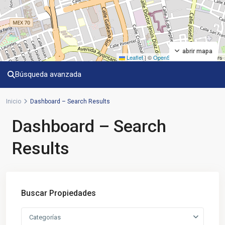
abrir mapa
Leaflet
|
©
OpenStreetMap
contributors
Búsqueda avanzada
Inicio
Dashboard – Search Results
Dashboard – Search
Results
Buscar Propiedades
Categorías