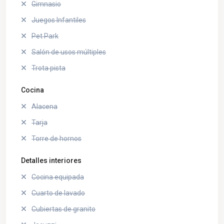
Gimnasio
Juegos Infantiles
Pet Park
Salón de usos múltiples
Trota pista
Cocina
Alacena
Tarja
Torre de hornos
Detalles interiores
Cocina equipada
Cuarto de lavado
Cubiertas de granito