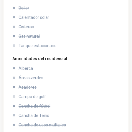
Boiler
Calentador solar
Cisterna
Gas natural
Tanque estacionario
Amenidades del residencial
Alberca
Áreas verdes
Asadores
Campo de golf
Cancha de fútbol
Cancha de Tenis
Cancha de usos múltiples