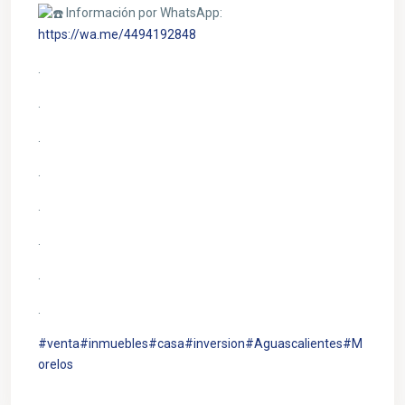
Información por WhatsApp:
https://wa.me/4494192848
.
.
.
.
.
.
.
.
#venta
#inmuebles
#casa
#inversion
#Aguascalientes
#M
orelos