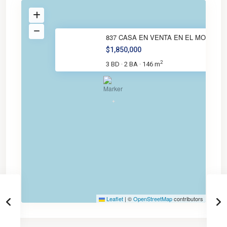
837 CASA EN VENTA EN EL MORELO
$1,850,000
2
3 BD
2 BA
146 m
·
·
Leaflet
|
©
OpenStreetMap
contributors