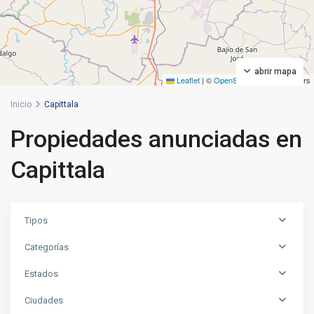
abrir mapa
Leaflet
|
©
OpenStreetMap
contributors
Inicio
Capittala
Propiedades anunciadas en
Capittala
Tipos
Categorías
Estados
Ciudades