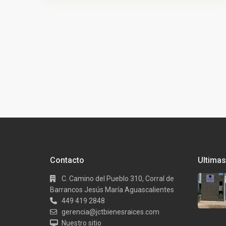
Contacto
Ultimas
C. Camino del Pueblo 310, Corral de
Barrancos Jesús María Aguascalientes
449 419 2848
gerencia@jctbienesraices.com
Nuestro sitio