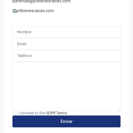
ventas@jctbienesraices.com
jctbienesraices.com
I consent to the
GDPR Terms