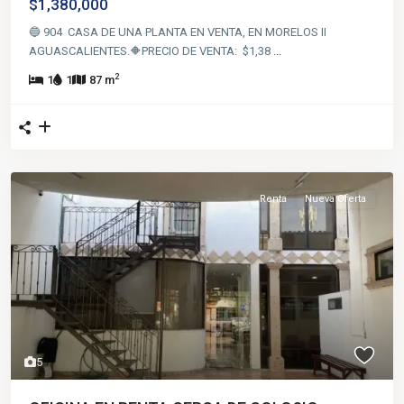
$1,380,000
🔵 904 CASA DE UNA PLANTA EN VENTA, EN MORELOS II
AGUASCALIENTES.🔶️PRECIO DE VENTA: $1,38
...
2
1
1
87 m
Renta
Nueva Oferta
5